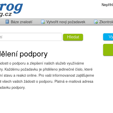
Nepřihl
Báze znalostí
Vytvořit nový požadavek
Zkontrol
Vy
Hledat
dělení podpory
ádosti o podporu a zlepšení našich služeb využíváme
. Každému požadavku je přiděleno jedinečné číslo, které
í stavu a reakci online. Pro vaši informovanost zajišťujeme
rii všech vašich žádosti o podporu. Platná e-mailová adresa
adavku podpory.