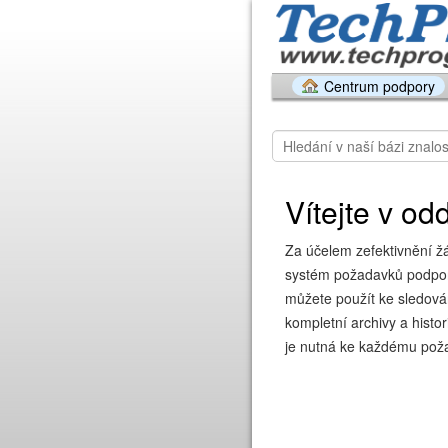
Centrum podpory
Vítejte v od
Za účelem zefektivnění ž
systém požadavků podpory
můžete použít ke sledován
kompletní archivy a histo
je nutná ke každému pož