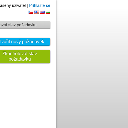
ášený uživatel |
Přihlaste se
ovat stav požadavku
tvořit nový požadavek
Zkontrolovat stav
požadavku