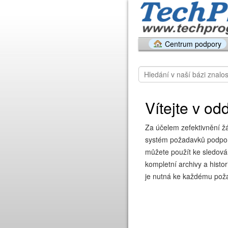
Centrum podpory
Vítejte v od
Za účelem zefektivnění ž
systém požadavků podpory
můžete použít ke sledován
kompletní archivy a histo
je nutná ke každému pož