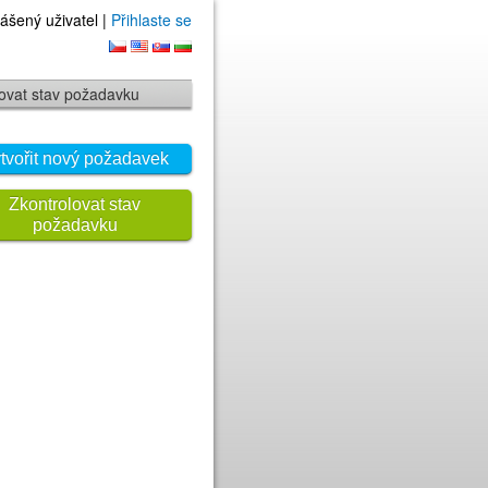
ášený uživatel |
Přihlaste se
ovat stav požadavku
tvořit nový požadavek
Zkontrolovat stav
požadavku