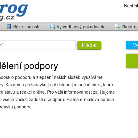
Nepřihl
Báze znalostí
Vytvořit nový požadavek
Zkontrol
Vy
Hledat
dělení podpory
ádosti o podporu a zlepšení našich služeb využíváme
. Každému požadavku je přiděleno jedinečné číslo, které
í stavu a reakci online. Pro vaši informovanost zajišťujeme
rii všech vašich žádosti o podporu. Platná e-mailová adresa
adavku podpory.