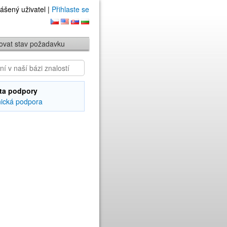
ášený uživatel |
Přihlaste se
ovat stav požadavku
ta podpory
ická podpora