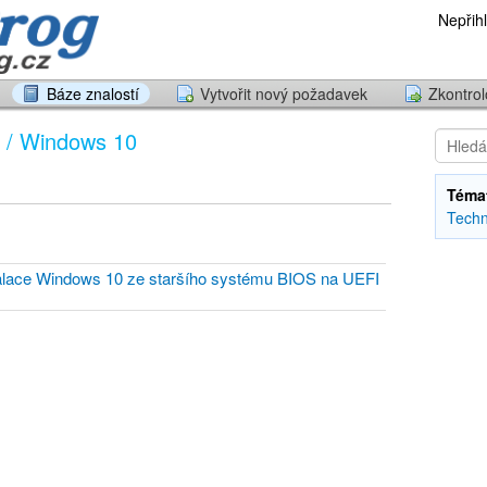
Nepřihl
Báze znalostí
Vytvořit nový požadavek
Zkontrol
 / Windows 10
Téma
Techn
stalace Windows 10 ze staršího systému BIOS na UEFI