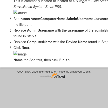
This is commonly located at located at
C:\Program Files\Smart
Surveillance System\SmartPSS.
Add
runas /user:ComputerName\AdminUsername /savecr
the file path.
Replace
AdminUsername
with the
username
of the administ
found in Step 1.
Replace
ComputerName
with the
Device Name
found in Step
Click
Next
.
Name
the Shortcut, then click
Finish
.
Copyright © 2026 TechProg s.r.o. - Všechna práva vyhrazena.