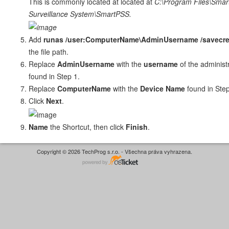
This is commonly located at located at
C:\Program Files\Smart
Surveillance System\SmartPSS.
Add
runas /user:ComputerName\AdminUsername /savecr
the file path.
Replace
AdminUsername
with the
username
of the administ
found in Step 1.
Replace
ComputerName
with the
Device Name
found in Step
Click
Next
.
Name
the Shortcut, then click
Finish
.
Copyright © 2026 TechProg s.r.o. - Všechna práva vyhrazena.