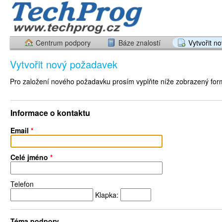
Centrum podpory
Báze znalostí
Vytvořit n
Vytvořit nový požadavek
Pro založení nového požadavku prosím vyplňte níže zobrazený form
Informace o kontaktu
Email
*
Celé jméno
*
Telefon
Klapka:
Téma podpory