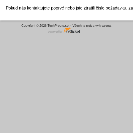
Pokud nás kontaktujete poprvé nebo jste ztratili číslo požadavku, z
Copyright © 2026 TechProg s.r.o. - Všechna práva vyhrazena.