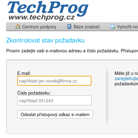
Centrum podpory
Báze znalostí
Vytvořit n
Zkontrolovat stav požadavku
Prosím zadejte vaši e-mailovou adresu a číslo požadavku. Přístup
E-mail:
Máte již u 
zaregistruj
požadavků
Číslo požadavku: