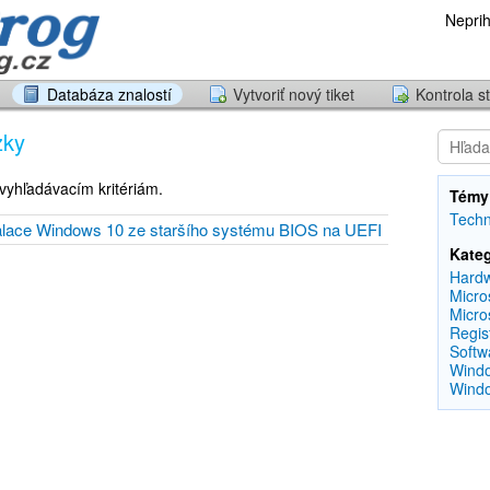
Neprih
Databáza znalostí
Vytvoriť nový tiket
Kontrola st
zky
vyhľadávacím kritériám.
Témy 
Techn
stalace Windows 10 ze staršího systému BIOS na UEFI
Kateg
Hard
Micro
Micro
Regis
Softw
Wind
Windo