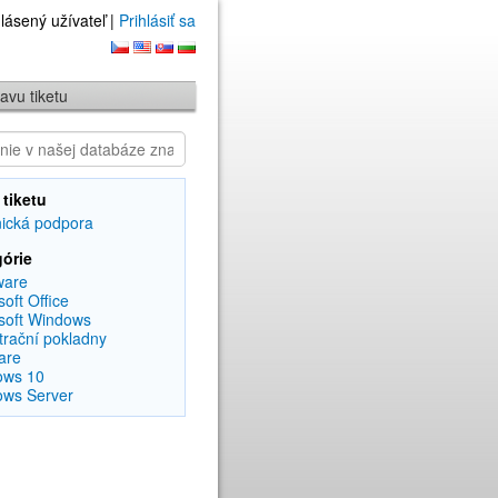
lásený užívateľ |
Prihlásiť sa
avu tiketu
tiketu
ická podpora
órie
ware
soft Office
soft Windows
trační pokladny
are
ows 10
ws Server