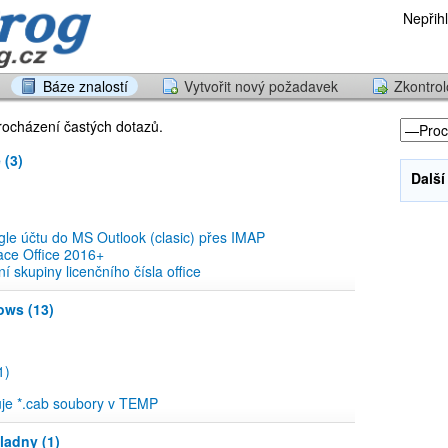
Nepřihl
Báze znalostí
Vytvořit nový požadavek
Zkontrol
procházení častých dotazů.
 (3)
Další
le účtu do MS Outlook (clasic) přes IMAP
ace Office 2016+
ní skupiny licenčního čísla office
ows (13)
1)
je *.cab soubory v TEMP
ladny (1)