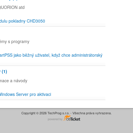
QUORION atd
dulu pokladny CHD3050
émy s programy
artPSS jako běžný uživatel, když chce administrátorský
 (1)
mace a návody
indows Server pro aktivaci
Copyright © 2026 TechProg s.r.o. - Všechna práva vyhrazena.