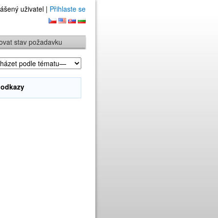
ášený uživatel |
Přihlaste se
ovat stav požadavku
 odkazy