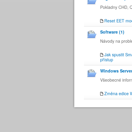
Pokladny CHD, 
Reset EET mo
Software (1)
Návody na probl
Jak spustit Sm
přístup
Windows Server
Všeobecné infor
Změna edice W