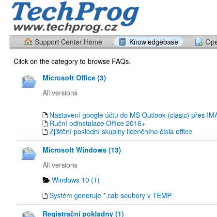
Support Center Home
Knowledgebase
Ope
Click on the category to browse FAQs.
Microsoft Office (3)
All versions
Nastavení google účtu do MS Outlook (clasic) přes IM
Ruční odinstalace Office 2016+
Zjištění poslední skupiny licenčního čísla office
Microsoft Windows (13)
All versions
Windows 10 (1)
Systém generuje *.cab soubory v TEMP
Registrační pokladny (1)