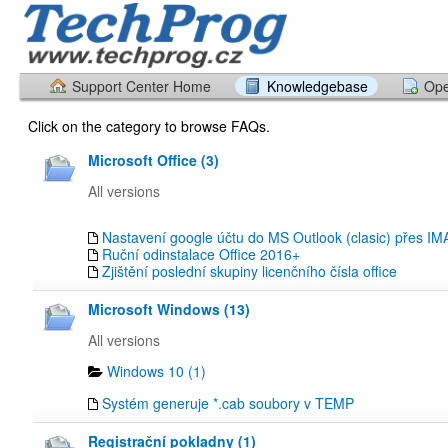
Support Center Home
Knowledgebase
Ope
Click on the category to browse FAQs.
Microsoft Office (3)
All versions
Nastavení google účtu do MS Outlook (clasic) přes IM
Ruční odinstalace Office 2016+
Zjištění poslední skupiny licenčního čísla office
Microsoft Windows (13)
All versions
Windows 10 (1)
Systém generuje *.cab soubory v TEMP
Registrační pokladny (1)